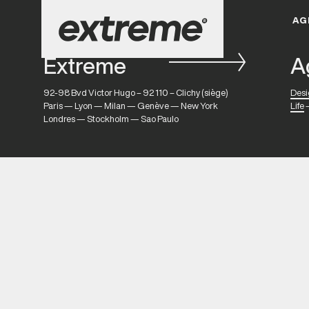
AG
Extreme
A
92-98 Bvd Victor Hugo – 92 110 – Clichy (siège)
Desi
Paris — Lyon — Milan — Genève — New York
Life
Londres — Stockholm — Sao Paulo