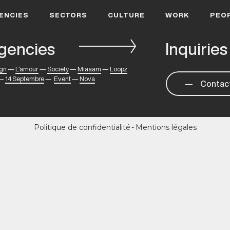
ENCIES
SECTORS
CULTURE
WORK
PEO
gencies
Inquiries
gn
—
L’amour
—
Society
—
Miaaam
—
Loopz
—
14 Septembre
—
Event
—
Nova
Contac
Politique de confidentialité
Mentions légales